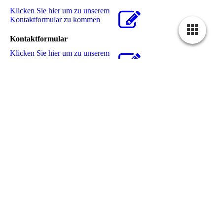
Klicken Sie hier um zu unserem
Kon­takt­for­mu­lar zu kommen
Kontaktformular
Klicken Sie hier um zu unserem
Kon­takt­for­mu­lar zu kommen
Projekt EuropAktiv
Projektleiter: Andreas Stein
Regionalbüro Steinburg
Kalenkamp 12
25593 Reher